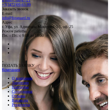
8 (800) 700-47-21
+7(3472)99-63-99
Заказать звонок
E-mail
info@foxguard.ru
Адрес
г. Уфа, ул. Адмирала Макарова, 5/1, оф. 25
Режим работы
Пн. – Пт.: с 9:00 до 18:00
ПОДАТЬ ЗАЯВКУ
Компания
О компании
Лицензии
Партнеры
Сотрудники
Отзывы
Вакансии
Реквизиты