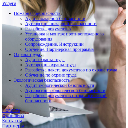
Услуги
Пожарная безопасность
Аудит пожарной безопасности
Аутсорсинг пожарной безопасности
Разработка документов
Установка и монтаж противопожарного
оборудования
Сопровождение. Инструкции
Обучение. Партнерская программа
Охрана труда
Аудит охраны труда
Аутсорсинг охраны труда
Разработка пакета документов по охране труда
Обучение по охране труда
Экологическая безопасность
Аудит экологической безопасности
Аутсорсинг экологической безопасности
Разработка документов по экологической
безопасности
Новости
Франшиза
Контакты
Партнеры